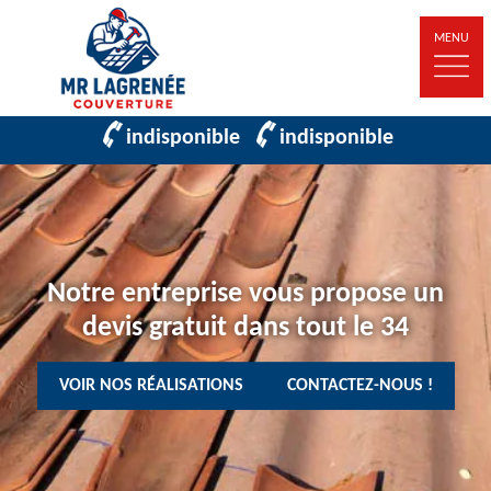
MENU
indisponible
indisponible
Notre entreprise vous propose un
devis gratuit dans tout le 34
VOIR NOS RÉALISATIONS
CONTACTEZ-NOUS !