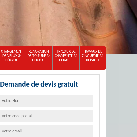
CHANGEMENT
RÉNOVATION
TRAVAUX DE
TRAVAUX DE
DE VELUX 34
DE TOITURE 34
CHARPENTE 34
ZINGUERIE 34
HÉRAULT
HÉRAULT
HÉRAULT
HÉRAULT
Demande de devis gratuit