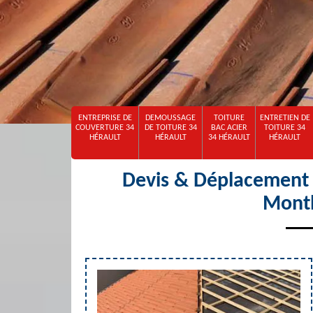
ENTREPRISE DE
DEMOUSSAGE
TOITURE
ENTRETIEN DE
COUVERTURE 34
DE TOITURE 34
BAC ACIER
TOITURE 34
HÉRAULT
HÉRAULT
34 HÉRAULT
HÉRAULT
Devis & Déplacement o
Montb