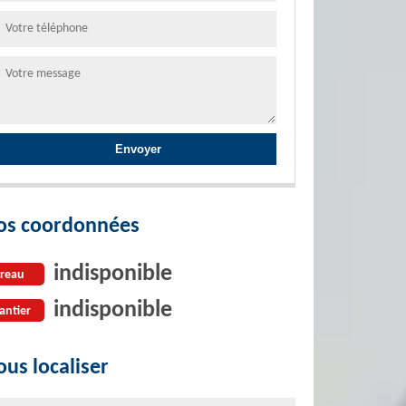
os coordonnées
indisponible
reau
indisponible
antier
us localiser