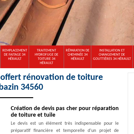
REMPLACEMENT
TRAITEMENT
RÉPARATION DE
INSTALLATION ET
DE FAITAGE 34
HYDROFUGE DE
CHEMINÉE 34
CHANGEMENT DE
HÉRAULT
TOITURE 34
HÉRAULT
GOUTTIÈRES 34 HÉRAULT
HÉRAULT
ffert rénovation de toiture
azin 34560
Création de devis pas cher pour réparation
de toiture et tuile
Le devis est un élément très indispensable pour le
préparatif financière et temporelle d’un projet de