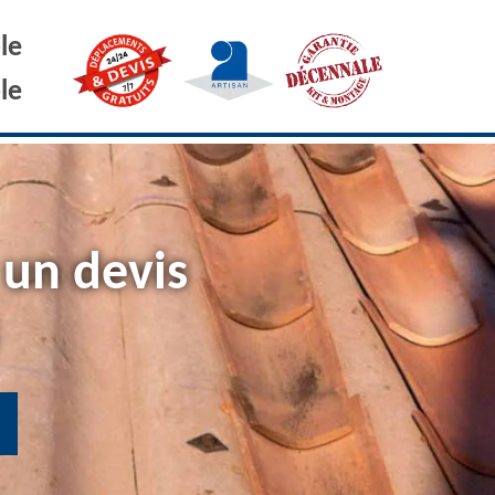
le
le
 un devis