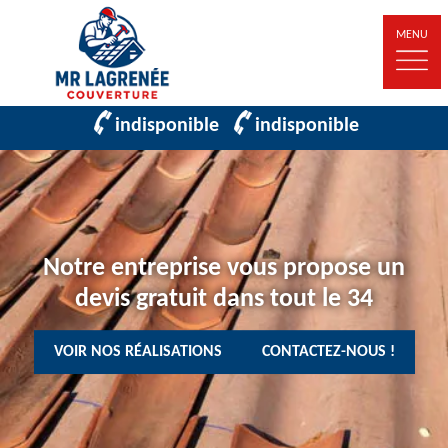
MENU
indisponible
indisponible
Notre entreprise vous propose un
devis gratuit dans tout le 34
VOIR NOS RÉALISATIONS
CONTACTEZ-NOUS !