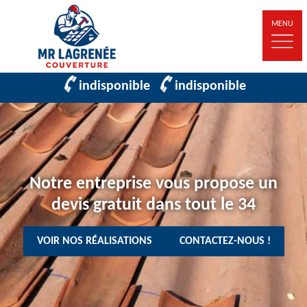
MENU
indisponible
indisponible
Notre entreprise vous propose un
devis gratuit dans tout le 34
VOIR NOS RÉALISATIONS
CONTACTEZ-NOUS !