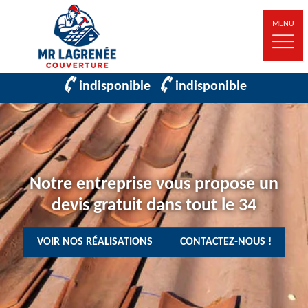
MENU
indisponible
indisponible
Notre entreprise vous propose un
devis gratuit dans tout le 34
VOIR NOS RÉALISATIONS
CONTACTEZ-NOUS !