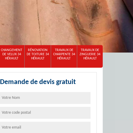
CHANGEMENT
RÉNOVATION
TRAVAUX DE
TRAVAUX DE
DE VELUX 34
DE TOITURE 34
CHARPENTE 34
ZINGUERIE 34
HÉRAULT
HÉRAULT
HÉRAULT
HÉRAULT
Demande de devis gratuit