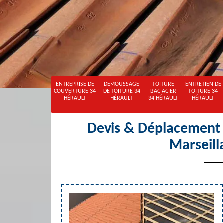
ENTREPRISE DE
DEMOUSSAGE
TOITURE
ENTRETIEN DE
COUVERTURE 34
DE TOITURE 34
BAC ACIER
TOITURE 34
HÉRAULT
HÉRAULT
34 HÉRAULT
HÉRAULT
Devis & Déplacement o
Marseill