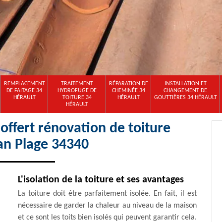
REMPLACEMENT
TRAITEMENT
RÉPARATION DE
INSTALLATION ET
DE FAITAGE 34
HYDROFUGE DE
CHEMINÉE 34
CHANGEMENT DE
HÉRAULT
TOITURE 34
HÉRAULT
GOUTTIÈRES 34 HÉRAULT
HÉRAULT
ffert rénovation de toiture
an Plage 34340
L'isolation de la toiture et ses avantages
La toiture doit être parfaitement isolée. En fait, il est
nécessaire de garder la chaleur au niveau de la maison
et ce sont les toits bien isolés qui peuvent garantir cela.