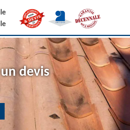
le
le
 un devis