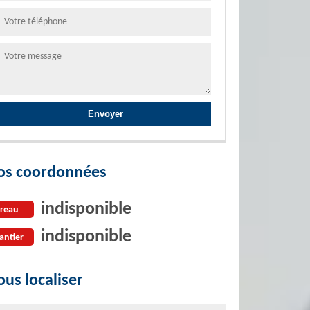
os coordonnées
indisponible
reau
indisponible
antier
us localiser