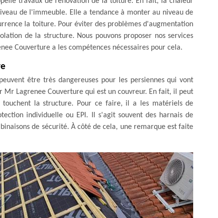
ppelle travaux de rénovation de la toiture. En fait, la chaleur
 niveau de l'immeuble. Elle a tendance à monter au niveau de
currence la toiture. Pour éviter des problèmes d'augmentation
solation de la structure. Nous pouvons proposer nos services
enee Couverture a les compétences nécessaires pour cela.
re
n peuvent être très dangereuses pour les persiennes qui vont
our Mr Lagrenee Couverture qui est un couvreur. En fait, il peut
 touchent la structure. Pour ce faire, il a les matériels de
ction individuelle ou EPI. Il s'agit souvent des harnais de
binaisons de sécurité. À côté de cela, une remarque est faite