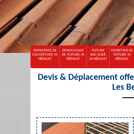
ENTREPRISE DE
DEMOUSSAGE
TOITURE
ENTRETIEN DE
COUVERTURE 34
DE TOITURE 34
BAC ACIER
TOITURE 34
HÉRAULT
HÉRAULT
34 HÉRAULT
HÉRAULT
Devis & Déplacement offer
Les B