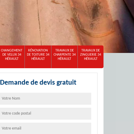
CHANGEMENT
RÉNOVATION
TRAVAUX DE
TRAVAUX DE
DE VELUX 34
DE TOITURE 34
CHARPENTE 34
ZINGUERIE 34
HÉRAULT
HÉRAULT
HÉRAULT
HÉRAULT
Demande de devis gratuit