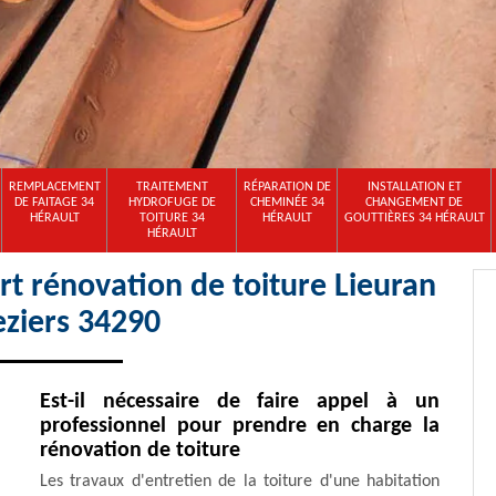
REMPLACEMENT
TRAITEMENT
RÉPARATION DE
INSTALLATION ET
DE FAITAGE 34
HYDROFUGE DE
CHEMINÉE 34
CHANGEMENT DE
HÉRAULT
TOITURE 34
HÉRAULT
GOUTTIÈRES 34 HÉRAULT
HÉRAULT
t rénovation de toiture Lieuran
eziers 34290
Est-il nécessaire de faire appel à un
professionnel pour prendre en charge la
rénovation de toiture
Les travaux d'entretien de la toiture d'une habitation