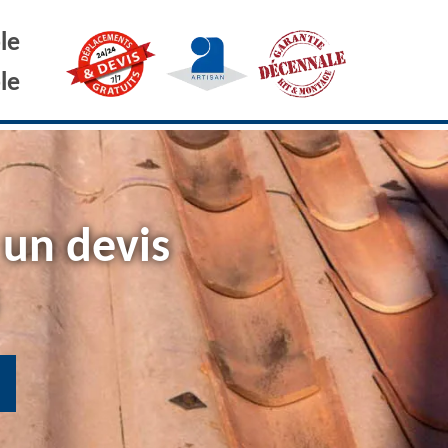
le
le
 un devis