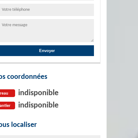
os coordonnées
indisponible
reau
indisponible
antier
us localiser