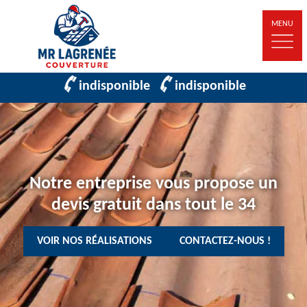
MENU
indisponible
indisponible
Notre entreprise vous propose un
devis gratuit dans tout le 34
VOIR NOS RÉALISATIONS
CONTACTEZ-NOUS !