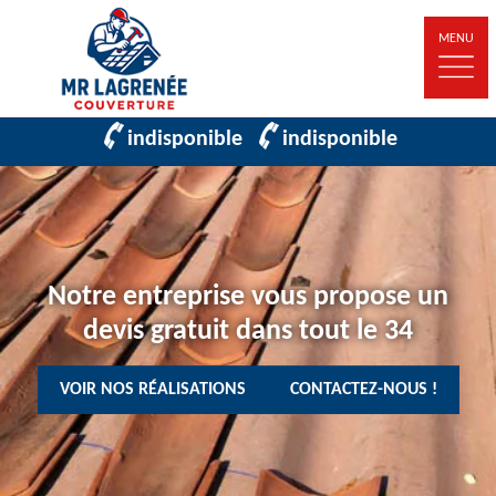
MENU
indisponible
indisponible
Notre entreprise vous propose un
devis gratuit dans tout le 34
VOIR NOS RÉALISATIONS
CONTACTEZ-NOUS !