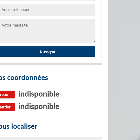
os coordonnées
indisponible
reau
indisponible
antier
us localiser