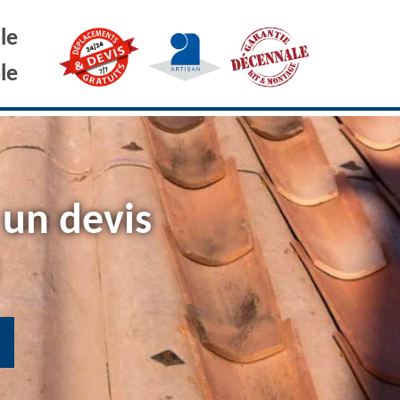
le
le
 un devis