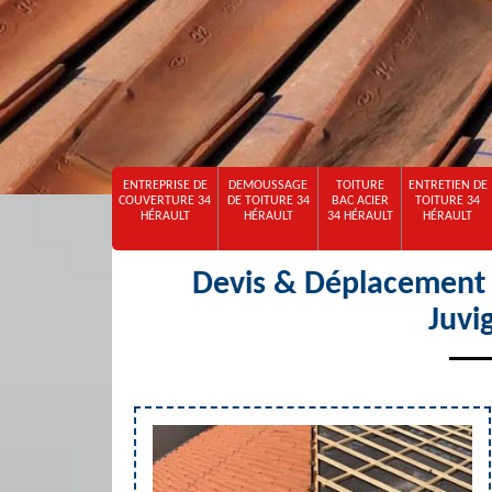
ENTREPRISE DE
DEMOUSSAGE
TOITURE
ENTRETIEN DE
COUVERTURE 34
DE TOITURE 34
BAC ACIER
TOITURE 34
HÉRAULT
HÉRAULT
34 HÉRAULT
HÉRAULT
Devis & Déplacement o
Juvi