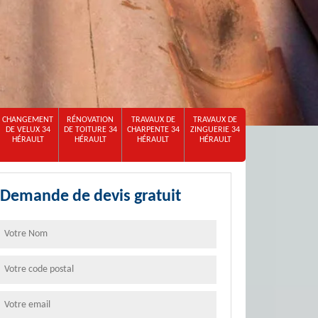
CHANGEMENT
RÉNOVATION
TRAVAUX DE
TRAVAUX DE
DE VELUX 34
DE TOITURE 34
CHARPENTE 34
ZINGUERIE 34
HÉRAULT
HÉRAULT
HÉRAULT
HÉRAULT
Demande de devis gratuit