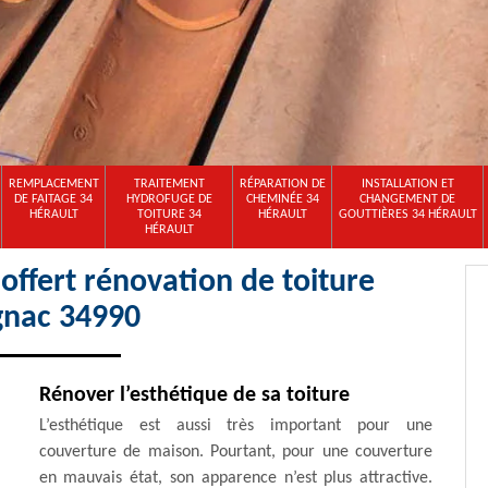
REMPLACEMENT
TRAITEMENT
RÉPARATION DE
INSTALLATION ET
DE FAITAGE 34
HYDROFUGE DE
CHEMINÉE 34
CHANGEMENT DE
HÉRAULT
TOITURE 34
HÉRAULT
GOUTTIÈRES 34 HÉRAULT
HÉRAULT
ffert rénovation de toiture
gnac 34990
Rénover l’esthétique de sa toiture
L’esthétique est aussi très important pour une
couverture de maison. Pourtant, pour une couverture
en mauvais état, son apparence n’est plus attractive.