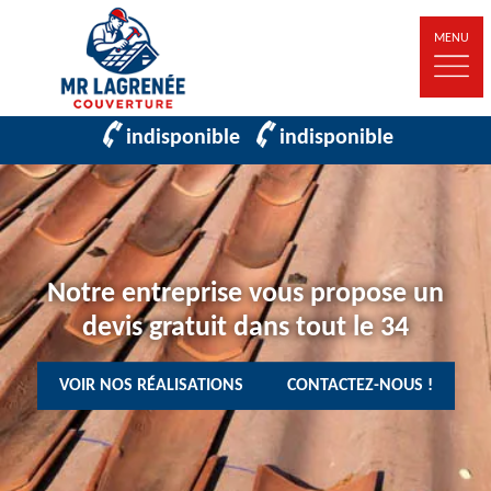
MENU
indisponible
indisponible
Notre entreprise vous propose un
devis gratuit dans tout le 34
VOIR NOS RÉALISATIONS
CONTACTEZ-NOUS !