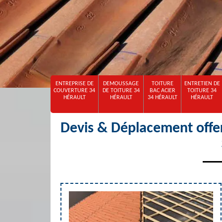
ENTREPRISE DE
DEMOUSSAGE
TOITURE
ENTRETIEN DE
COUVERTURE 34
DE TOITURE 34
BAC ACIER
TOITURE 34
HÉRAULT
HÉRAULT
34 HÉRAULT
HÉRAULT
Devis & Déplacement offe