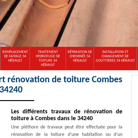
REMPLACEMENT
TRAITEMENT
RÉPARATION DE
INSTALLATION ET
DE FAITAGE 34
HYDROFUGE DE
CHEMINÉE 34
CHANGEMENT DE
HÉRAULT
TOITURE 34
HÉRAULT
GOUTTIÈRES 34 HÉRAULT
HÉRAULT
rt rénovation de toiture Combes
34240
Les différents travaux de rénovation de
toiture à Combes dans le 34240
Une pléthore de travaux peut être effectuée pour la
rénovation de la toiture d'une habitation ou d'un