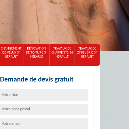
CHANGEMENT
RÉNOVATION
TRAVAUX DE
TRAVAUX DE
DE VELUX 34
DE TOITURE 34
CHARPENTE 34
ZINGUERIE 34
HÉRAULT
HÉRAULT
HÉRAULT
HÉRAULT
Demande de devis gratuit