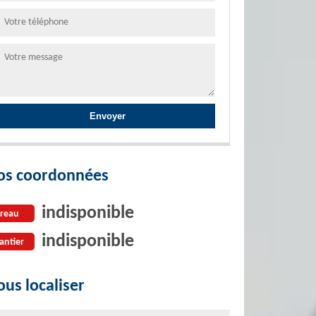
os coordonnées
indisponible
reau
indisponible
antier
us localiser