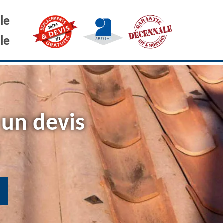
le
le
 un devis