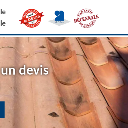
le
le
 un devis