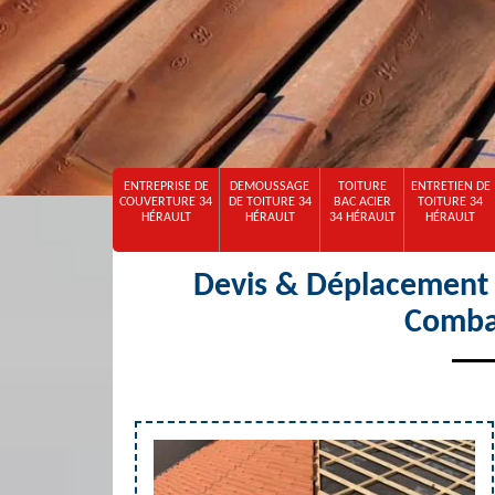
ENTREPRISE DE
DEMOUSSAGE
TOITURE
ENTRETIEN DE
COUVERTURE 34
DE TOITURE 34
BAC ACIER
TOITURE 34
HÉRAULT
HÉRAULT
34 HÉRAULT
HÉRAULT
Devis & Déplacement o
Comba