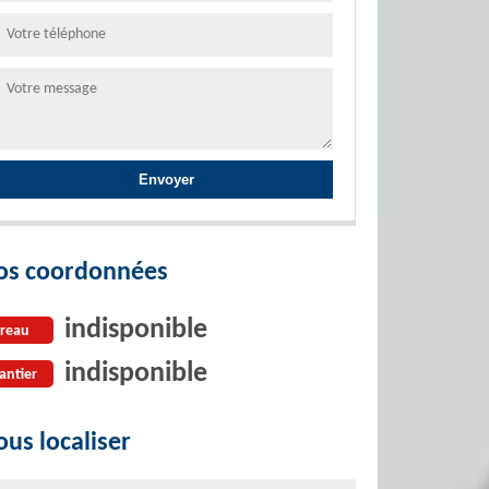
os coordonnées
indisponible
reau
indisponible
antier
us localiser