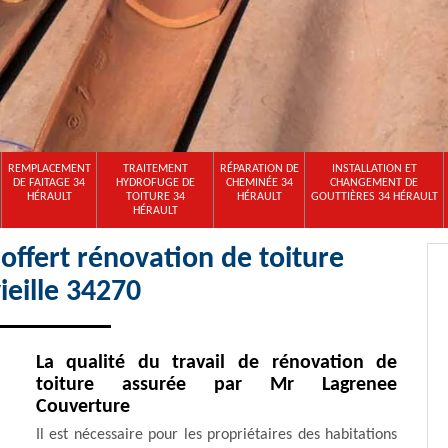
REMPLACEMENT
TRAITEMENT
RÉPARATION DE
INSTALLATION ET
DE FAITAGE 34
HYDROFUGE DE
CHEMINÉE 34
CHANGEMENT DE
HÉRAULT
TOITURE 34
HÉRAULT
GOUTTIÈRES 34 HÉRAULT
HÉRAULT
ffert rénovation de toiture
ieille 34270
La qualité du travail de rénovation de
toiture assurée par Mr Lagrenee
Couverture
Il est nécessaire pour les propriétaires des habitations