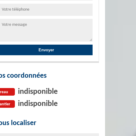
os coordonnées
indisponible
reau
indisponible
antier
us localiser