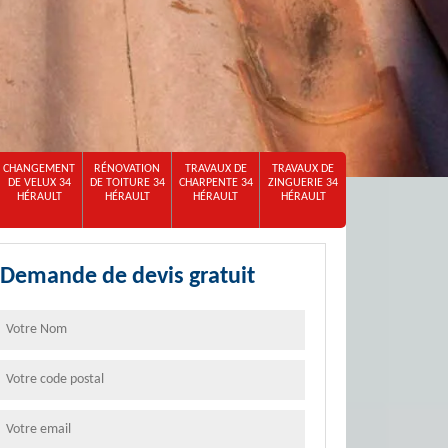
CHANGEMENT
RÉNOVATION
TRAVAUX DE
TRAVAUX DE
DE VELUX 34
DE TOITURE 34
CHARPENTE 34
ZINGUERIE 34
HÉRAULT
HÉRAULT
HÉRAULT
HÉRAULT
Demande de devis gratuit