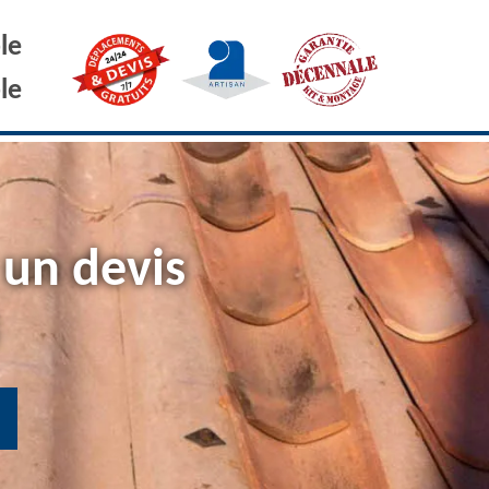
le
le
 un devis