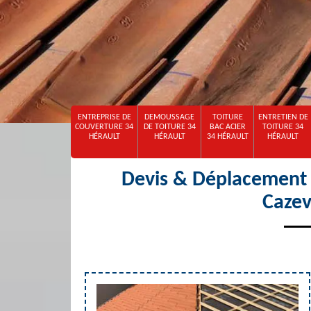
ENTREPRISE DE
DEMOUSSAGE
TOITURE
ENTRETIEN DE
COUVERTURE 34
DE TOITURE 34
BAC ACIER
TOITURE 34
HÉRAULT
HÉRAULT
34 HÉRAULT
HÉRAULT
Devis & Déplacement o
Cazev