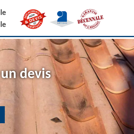
le
le
 un devis