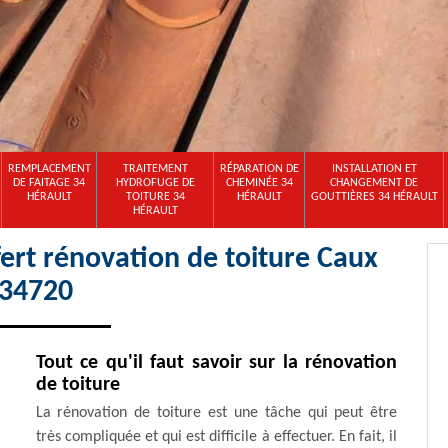
REMPLACEMENT
TRAITEMENT
RÉPARATION DE
INSTALLATION ET
DE FAITAGE 34
HYDROFUGE DE
CHEMINÉE 34
CHANGEMENT DE
HÉRAULT
TOITURE 34
HÉRAULT
GOUTTIÈRES 34 HÉRAULT
HÉRAULT
ert rénovation de toiture Caux
34720
Tout ce qu'il faut savoir sur la rénovation
de toiture
La rénovation de toiture est une tâche qui peut être
très compliquée et qui est difficile à effectuer. En fait, il