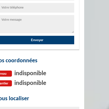
os coordonnées
indisponible
reau
indisponible
antier
us localiser