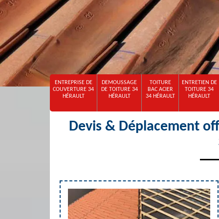
ENTREPRISE DE
DEMOUSSAGE
TOITURE
ENTRETIEN DE
COUVERTURE 34
DE TOITURE 34
BAC ACIER
TOITURE 34
HÉRAULT
HÉRAULT
34 HÉRAULT
HÉRAULT
Devis & Déplacement off