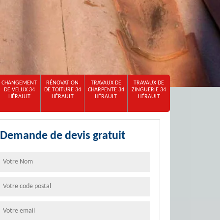
CHANGEMENT
RÉNOVATION
TRAVAUX DE
TRAVAUX DE
DE VELUX 34
DE TOITURE 34
CHARPENTE 34
ZINGUERIE 34
HÉRAULT
HÉRAULT
HÉRAULT
HÉRAULT
Demande de devis gratuit