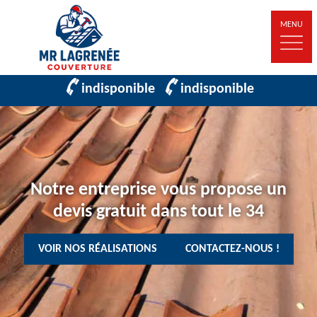
MENU
indisponible
indisponible
Notre entreprise vous propose un
devis gratuit dans tout le 34
VOIR NOS RÉALISATIONS
CONTACTEZ-NOUS !