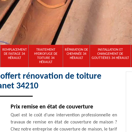
REMPLACEMENT
TRAITEMENT
RÉPARATION DE
INSTALLATION ET
DE FAITAGE 34
HYDROFUGE DE
CHEMINÉE 34
CHANGEMENT DE
HÉRAULT
TOITURE 34
HÉRAULT
GOUTTIÈRES 34 HÉRAULT
HÉRAULT
ffert rénovation de toiture
lanet 34210
Prix remise en état de couverture
Quel est le coût d’une intervention professionnelle en
travaux de remise en état de couverture de maison ?
Chez notre entreprise de couverture de maison, le tarif