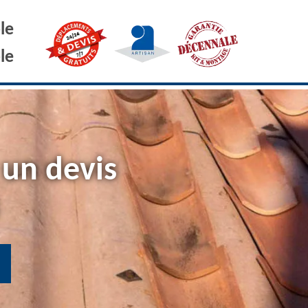
le
le
 un devis