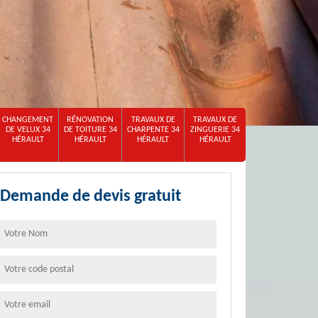
CHANGEMENT
RÉNOVATION
TRAVAUX DE
TRAVAUX DE
DE VELUX 34
DE TOITURE 34
CHARPENTE 34
ZINGUERIE 34
HÉRAULT
HÉRAULT
HÉRAULT
HÉRAULT
Demande de devis gratuit