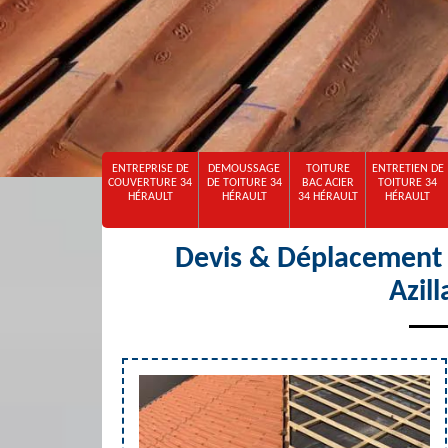
ENTREPRISE DE
DEMOUSSAGE
TOITURE
ENTRETIEN DE
COUVERTURE 34
DE TOITURE 34
BAC ACIER
TOITURE 34
HÉRAULT
HÉRAULT
34 HÉRAULT
HÉRAULT
Devis & Déplacement o
Azil