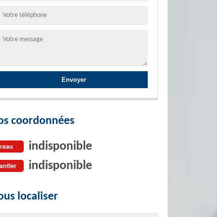
os coordonnées
indisponible
reau
indisponible
antier
us localiser