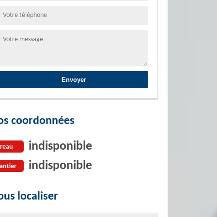
os coordonnées
indisponible
reau
indisponible
antier
us localiser