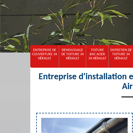
ENTREPRISE DE
DEMOUSSAGE
TOITURE
ENTRETIEN DE
COUVERTURE 34
DE TOITURE 34
BAC ACIER
TOITURE 34
HÉRAULT
HÉRAULT
34 HÉRAULT
HÉRAULT
Entreprise d'installation
Ai