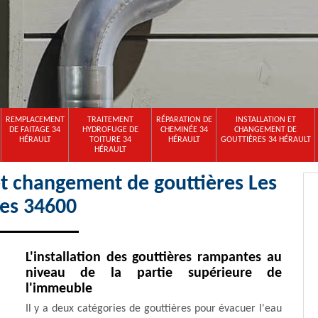
REMPLACEMENT
TRAITEMENT
RÉPARATION DE
INSTALLATION ET
DE FAITAGE 34
HYDROFUGE DE
CHEMINÉE 34
CHANGEMENT DE
HÉRAULT
TOITURE 34
HÉRAULT
GOUTTIÈRES 34 HÉRAULT
HÉRAULT
 et changement de gouttières Les
res 34600
L'installation des gouttières rampantes au
niveau de la partie supérieure de
l'immeuble
Il y a deux catégories de gouttières pour évacuer l'eau