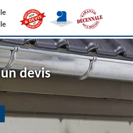
le
le
 un devis