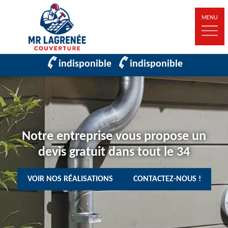
MENU
indisponible
indisponible
Notre entreprise vous propose un
devis gratuit dans tout le 34
VOIR NOS RÉALISATIONS
CONTACTEZ-NOUS !