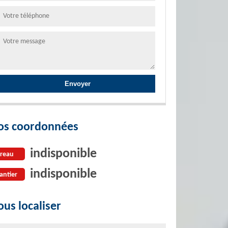
os coordonnées
indisponible
reau
indisponible
antier
us localiser