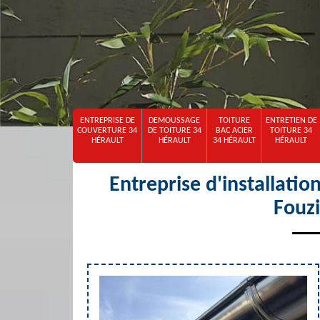
ENTREPRISE DE
DEMOUSSAGE
TOITURE
ENTRETIEN DE
COUVERTURE 34
DE TOITURE 34
BAC ACIER
TOITURE 34
HÉRAULT
HÉRAULT
34 HÉRAULT
HÉRAULT
Entreprise d'installati
Fouz