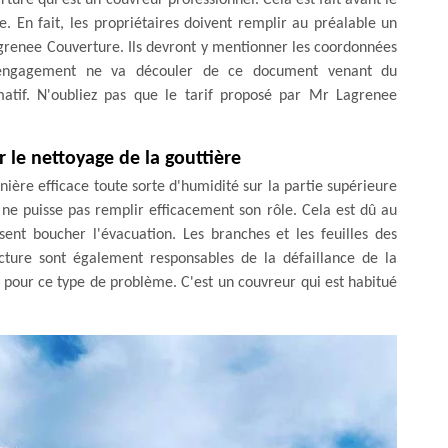
ure qui est un couvreur professionnel. Cela est fait avant le
e. En fait, les propriétaires doivent remplir au préalable un
agrenee Couverture. Ils devront y mentionner les coordonnées
n engagement ne va découler de ce document venant du
rmatif. N'oubliez pas que le tarif proposé par Mr Lagrenee
r le nettoyage de la gouttière
ière efficace toute sorte d'humidité sur la partie supérieure
e ne puisse pas remplir efficacement son rôle. Cela est dû au
nt boucher l'évacuation. Les branches et les feuilles des
ucture sont également responsables de la défaillance de la
 pour ce type de problème. C'est un couvreur qui est habitué