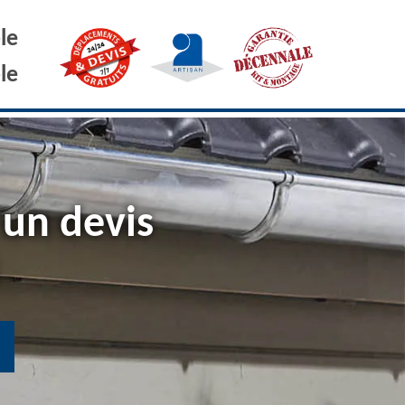
le
le
 un devis