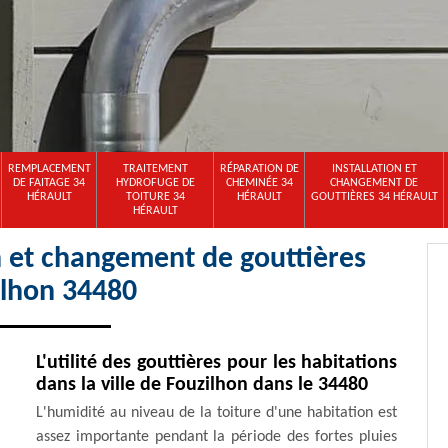
REMPLACEMENT
TRAITEMENT
RÉPARATION DE
INSTALLATION ET
DE FAITAGE 34
HYDROFUGE DE
CHEMINÉE 34
CHANGEMENT DE
HÉRAULT
TOITURE 34
HÉRAULT
GOUTTIÈRES 34 HÉRAULT
HÉRAULT
on et changement de gouttières
ilhon 34480
L'utilité des gouttières pour les habitations
dans la ville de Fouzilhon dans le 34480
L'humidité au niveau de la toiture d'une habitation est
assez importante pendant la période des fortes pluies