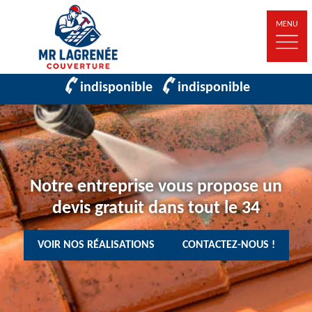
MENU
indisponible
indisponible
Notre entreprise vous propose un
devis gratuit dans tout le 34
VOIR NOS RÉALISATIONS
CONTACTEZ-NOUS !