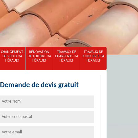
CHANGEMENT
RÉNOVATION
TRAVAUX DE
TRAVAUX DE
DE VELUX 34
DE TOITURE 34
CHARPENTE 34
ZINGUERIE 34
HÉRAULT
HÉRAULT
HÉRAULT
HÉRAULT
Demande de devis gratuit