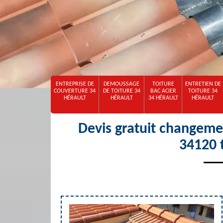
ENTREPRISE DE
DEMOUSSAGE
TOITURE
ENTRETIEN DE
COUVERTURE 34
DE TOITURE 34
BAC ACIER
TOITURE 34
HÉRAULT
HÉRAULT
34 HÉRAULT
HÉRAULT
Devis gratuit changeme
34120 t