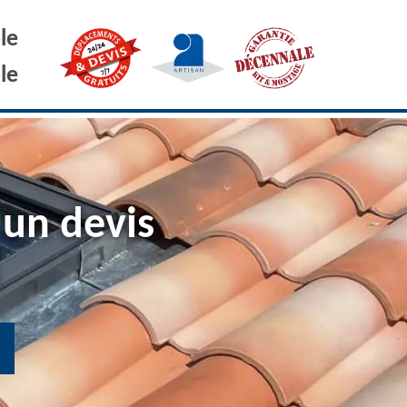
le
le
 un devis