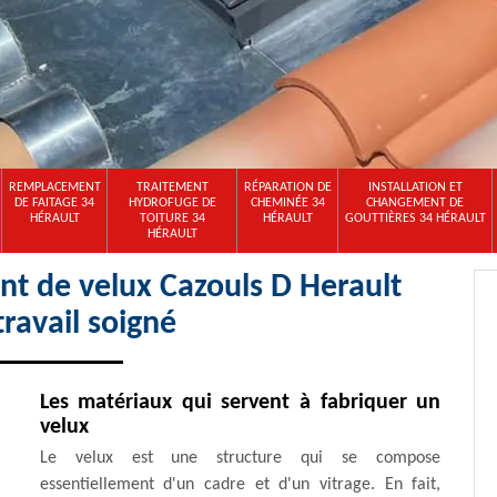
REMPLACEMENT
TRAITEMENT
RÉPARATION DE
INSTALLATION ET
DE FAITAGE 34
HYDROFUGE DE
CHEMINÉE 34
CHANGEMENT DE
HÉRAULT
TOITURE 34
HÉRAULT
GOUTTIÈRES 34 HÉRAULT
HÉRAULT
nt de velux Cazouls D Herault
ravail soigné
Les matériaux qui servent à fabriquer un
velux
Le velux est une structure qui se compose
essentiellement d'un cadre et d'un vitrage. En fait,