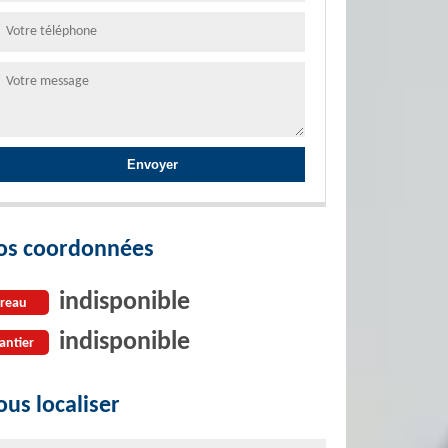
os coordonnées
indisponible
reau
indisponible
antier
us localiser